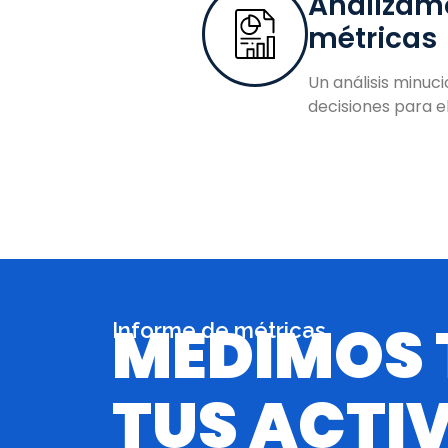
Analizam
métricas
Un análisis minuc
decisiones para e
MEDIMOS
Informe de métricas
TUS ACTI