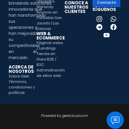
Unicentro
Contacto
CONOCE A
brindando soluciones
Maracay
NUESTROS
innovadoras que
SÍGUENOS
CLIENTES
Anuncio en
han transformado
Pantallas San
sus
Jacinto | Las
operaciones y
Delicias
han mejorado
WEB &
ECOMMERCE
su
Páginas webs
competitividad
/ Landings
en el
Tienda en
mercado.
línea B2B /
B2C
ACERCA DE
Administración
NOSOTROS
de sitios web
Sobre Geki
Términos,
condiciones y
políticas
Powered by geetcloud.com