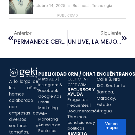
octubre 14, 2025
Business
,
Tecnología
PUBLICIDAD
Anterior
Siguiente
PERMANECE CERCA DE TU AUDIENCIA CREANDO CONTENIDOS PERSUASIVOS
UN LIVE, LA MEJOR FORMA DE INSPIRAR A TUS SEGUIDORES
PUBLICIDAD
CRM / CHAT
ENCUÉNTRANO
Meta ADS |
GEET CHAT
Calle 8, Nro
A lo largo de
Instagram &
GEET CRM
13C, Sector La
los años,
RECURSOS Y
Facebook
Barraca,
hemos
AYUDA
Google Ads
Maracay,
Preguntas
colaborado
Email
Estado
frecuentes |
con
Marketing
Aragua.
Documentación
empresas de
Wifi-
Términos,
diversos
Marketing
condiciones y
Ver en
Anuncio en
sectores y
mapa
políticas
Pantallas
tamaños,
REVISTA